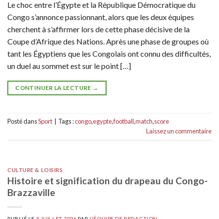
Le choc entre l’Égypte et la République Démocratique du
Congo s’annonce passionnant, alors que les deux équipes
cherchent à s’affirmer lors de cette phase décisive de la
Coupe d’Afrique des Nations. Après une phase de groupes où
tant les Égyptiens que les Congolais ont connu des difficultés,
un duel au sommet est sur le point […]
CONTINUER LA LECTURE
→
Posté dans
Sport
|
Tags :
congo
,
egypte
,
football
,
match
,
score
Laissez un commentaire
CULTURE & LOISIRS
Histoire et signification du drapeau du Congo-
Brazzaville
PUBLIÉ LE
5 JUILLET 2026
PAR
L'ÉQUIPE DE REDACTION