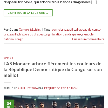
drapeau tricolore, qui arbore trois bandes diagonales […]
CONTINUER LA LECTURE
→
Posté dans
Culture & Loisirs
|
Tags :
congo brazzaville
,
drapeau du congo-
brazzaville
,
histoire du drapeau
,
signification des drapeaux
,
symbole
national congo
Laissez un commentaire
SPORT
L’AS Monaco arbore fièrement les couleurs de
la République Démocratique du Congo sur son
maillot
PUBLIÉ LE
4 JUILLET 2026
PAR
L'ÉQUIPE DE REDACTION
04
Juil