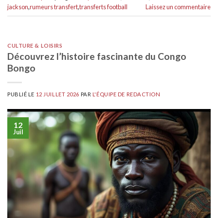
jackson
,
rumeurs transfert
,
transferts football
Laissez un commentaire
CULTURE & LOISIRS
Découvrez l’histoire fascinante du Congo
Bongo
PUBLIÉ LE
12 JUILLET 2026
PAR
L'ÉQUIPE DE REDACTION
12
Juil