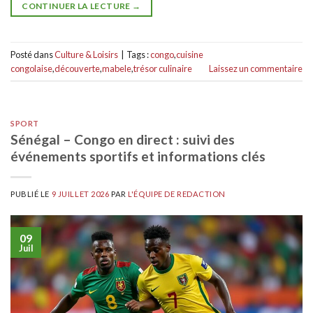
CONTINUER LA LECTURE
→
Posté dans
Culture & Loisirs
|
Tags :
congo
,
cuisine
congolaise
,
découverte
,
mabele
,
trésor culinaire
Laissez un commentaire
SPORT
Sénégal – Congo en direct : suivi des
événements sportifs et informations clés
PUBLIÉ LE
9 JUILLET 2026
PAR
L'ÉQUIPE DE REDACTION
09
Juil