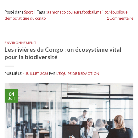
Posté dans
Sport
|
Tags :
as monaco
,
couleurs
,
football
,
maillot
,
république
démocratique du congo
1
Commentaire
ENVIRONNEMENT
Les rivières du Congo : un écosystème vital
pour la biodiversité
PUBLIÉ LE
4 JUILLET 2026
PAR
L'ÉQUIPE DE REDACTION
04
Juil