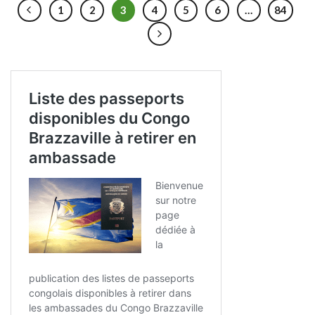
1
2
3
4
5
6
…
84