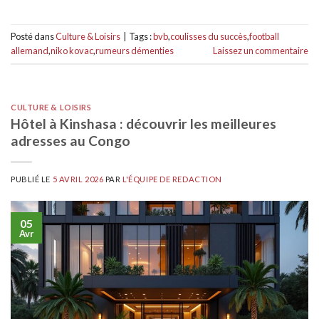
Posté dans
Culture & Loisirs
|
Tags :
bvb
,
coulisses du succès
,
football
allemand
,
niko kovac
,
rumeurs démenties
Laissez un commentaire
CULTURE & LOISIRS
Hôtel à Kinshasa : découvrir les meilleures
adresses au Congo
PUBLIÉ LE
5 AVRIL 2026
PAR
L'ÉQUIPE DE REDACTION
05
Avr