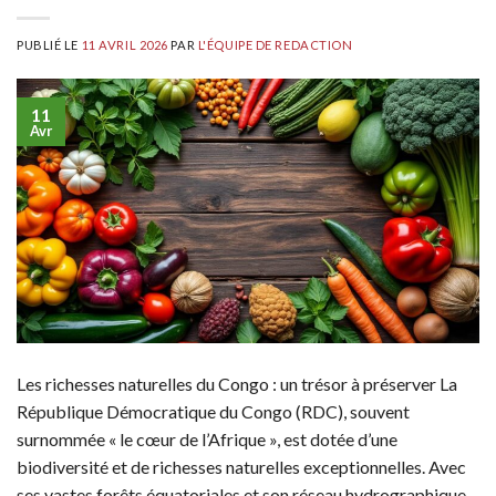
PUBLIÉ LE
11 AVRIL 2026
PAR
L'ÉQUIPE DE REDACTION
11
Avr
Les richesses naturelles du Congo : un trésor à préserver La
République Démocratique du Congo (RDC), souvent
surnommée « le cœur de l’Afrique », est dotée d’une
biodiversité et de richesses naturelles exceptionnelles. Avec
ses vastes forêts équatoriales et son réseau hydrographique