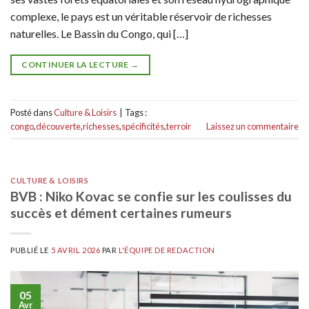
complexe, le pays est un véritable réservoir de richesses
naturelles. Le Bassin du Congo, qui […]
CONTINUER LA LECTURE
→
Posté dans
Culture & Loisirs
|
Tags :
congo
,
découverte
,
richesses
,
spécificités
,
terroir
Laissez un commentaire
CULTURE & LOISIRS
BVB : Niko Kovac se confie sur les coulisses du
succès et dément certaines rumeurs
PUBLIÉ LE
5 AVRIL 2026
PAR
L'ÉQUIPE DE REDACTION
05
Avr