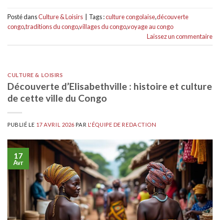
Posté dans
Culture & Loisirs
|
Tags :
culture congolaise
,
découverte
congo
,
traditions du congo
,
villages du congo
,
voyage au congo
Laissez un commentaire
CULTURE & LOISIRS
Découverte d’Elisabethville : histoire et culture
de cette ville du Congo
PUBLIÉ LE
17 AVRIL 2026
PAR
L'ÉQUIPE DE REDACTION
17
Avr