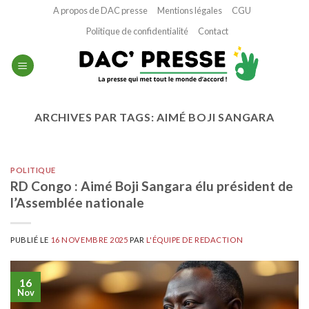
Passer
A propos de DAC presse
Mentions légales
CGU
au
Politique de confidentialité
Contact
contenu
ARCHIVES PAR TAGS:
AIMÉ BOJI SANGARA
POLITIQUE
RD Congo : Aimé Boji Sangara élu président de
l’Assemblée nationale
PUBLIÉ LE
16 NOVEMBRE 2025
PAR
L'ÉQUIPE DE REDACTION
16
Nov