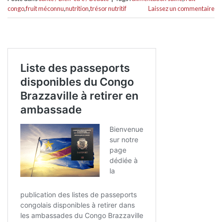
congo
,
fruit méconnu
,
nutrition
,
trésor nutritif
Laissez un commentaire