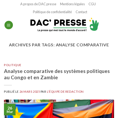
Passer
A propos de DAC presse
Mentions légales
CGU
au
Politique de confidentialité
Contact
contenu
ARCHIVES PAR TAGS:
ANALYSE COMPARATIVE
POLITIQUE
Analyse comparative des systèmes politiques
au Congo et en Zambie
PUBLIÉ LE
26 MARS 2025
PAR
L'ÉQUIPE DE REDACTION
26
Mar