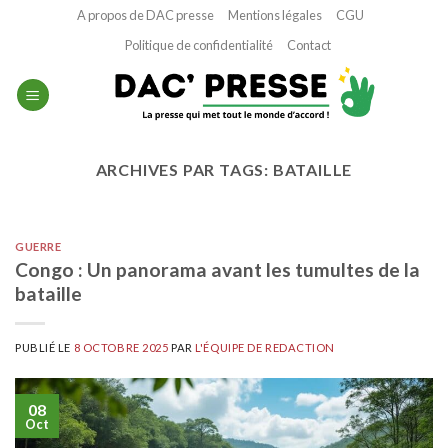
Passer
A propos de DAC presse
Mentions légales
CGU
au
Politique de confidentialité
Contact
contenu
ARCHIVES PAR TAGS:
BATAILLE
GUERRE
Congo : Un panorama avant les tumultes de la
bataille
PUBLIÉ LE
8 OCTOBRE 2025
PAR
L'ÉQUIPE DE REDACTION
08
Oct