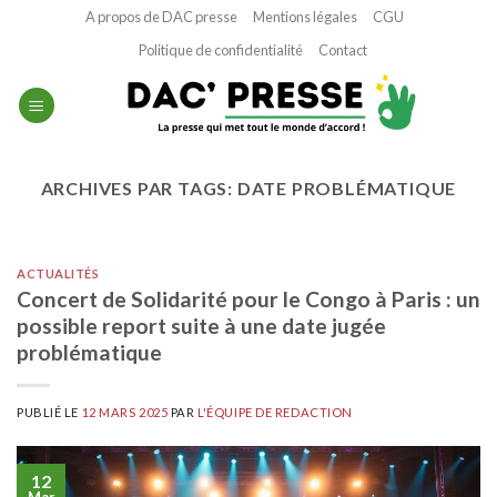
Passer
A propos de DAC presse
Mentions légales
CGU
au
Politique de confidentialité
Contact
contenu
ARCHIVES PAR TAGS:
DATE PROBLÉMATIQUE
ACTUALITÉS
Concert de Solidarité pour le Congo à Paris : un
possible report suite à une date jugée
problématique
PUBLIÉ LE
12 MARS 2025
PAR
L'ÉQUIPE DE REDACTION
12