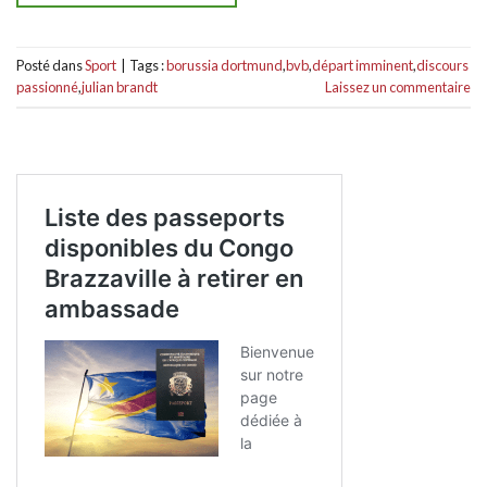
Posté dans
Sport
|
Tags :
borussia dortmund
,
bvb
,
départ imminent
,
discours
passionné
,
julian brandt
Laissez un commentaire