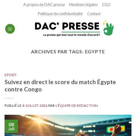
Passer
A propos de DAC presse
Mentions légales
CGU
au
Politique de confidentialité
Contact
contenu
ARCHIVES PAR TAGS:
EGYPTE
SPORT
Suivez en direct le score du match Égypte
contre Congo
PUBLIÉ LE
8 JUILLET 2026
PAR
L'ÉQUIPE DE REDACTION
08
Juil