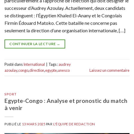
particulièrement à l’approche de l’élection qui doit désigner le
successeur d’Audrey Azoulay. Actuellement, deux candidats
se distinguent : l’Égyptien Khaled El-Anany et le Congolais
Firmin Édouard Matoko. Cette bataille ne concerne pas
seulement la direction d’une organisation internationale, […]
CONTINUER LA LECTURE
→
Posté dans
International
|
Tags :
audrey
azoulay
,
congo
,
direction
,
egypte
,
unesco
Laissez un commentaire
SPORT
Egypte-Congo : Analyse et pronostic du match
à venir
PUBLIÉ LE
13 MARS 2025
PAR
L'ÉQUIPE DE REDACTION