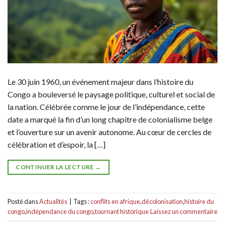
Le 30 juin 1960, un événement majeur dans l’histoire du
Congo a bouleversé le paysage politique, culturel et social de
la nation. Célébrée comme le jour de l’indépendance, cette
date a marqué la fin d’un long chapitre de colonialisme belge
et l’ouverture sur un avenir autonome. Au cœur de cercles de
célébration et d’espoir, la […]
CONTINUER LA LECTURE
→
Posté dans
Actualités
|
Tags :
conflits en afrique
,
décolonisation
,
histoire du
congo
,
indépendance du congo
,
tournant historique
Laissez un commentaire