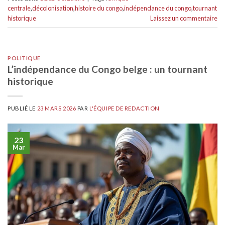
centrale
,
décolonisation
,
histoire du congo
,
indépendance du congo
,
tournant
historique
Laissez un commentaire
POLITIQUE
L’indépendance du Congo belge : un tournant
historique
PUBLIÉ LE
23 MARS 2026
PAR
L'ÉQUIPE DE REDACTION
23
Mar