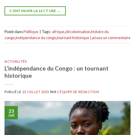
CONTINUER LA LECTURE
→
Posté dans
Politique
|
Tags :
afrique
,
décolonisation
,
histoire du
congo
,
indépendance du congo
,
tournant historique
Laissez un commentaire
ACTUALITÉS
L’indépendance du Congo : un tournant
historique
PUBLIÉ LE
23 JUILLET 2025
PAR
L'ÉQUIPE DE REDACTION
23
Juil