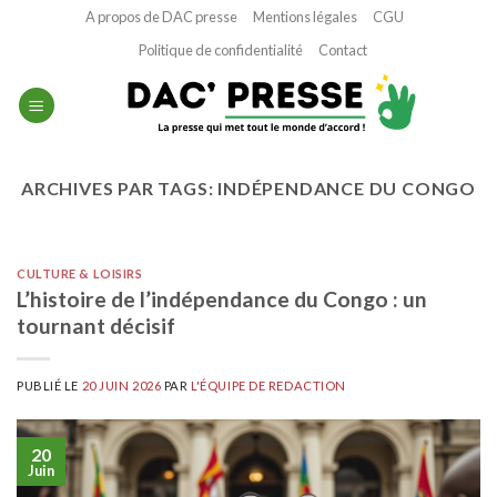
Passer
A propos de DAC presse
Mentions légales
CGU
au
Politique de confidentialité
Contact
contenu
ARCHIVES PAR TAGS:
INDÉPENDANCE DU CONGO
CULTURE & LOISIRS
L’histoire de l’indépendance du Congo : un
tournant décisif
PUBLIÉ LE
20 JUIN 2026
PAR
L'ÉQUIPE DE REDACTION
20
Juin