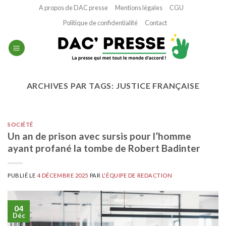
Passer
A propos de DAC presse
Mentions légales
CGU
au
Politique de confidentialité
Contact
contenu
ARCHIVES PAR TAGS:
JUSTICE FRANÇAISE
SOCIÉTÉ
Un an de prison avec sursis pour l’homme
ayant profané la tombe de Robert Badinter
PUBLIÉ LE
4 DÉCEMBRE 2025
PAR
L'ÉQUIPE DE REDACTION
04
Déc