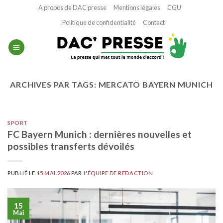
Passer
A propos de DAC presse
Mentions légales
CGU
au
Politique de confidentialité
Contact
contenu
ARCHIVES PAR TAGS:
MERCATO BAYERN MUNICH
SPORT
FC Bayern Munich : dernières nouvelles et
possibles transferts dévoilés
PUBLIÉ LE
15 MAI 2026
PAR
L'ÉQUIPE DE REDACTION
15
Mai