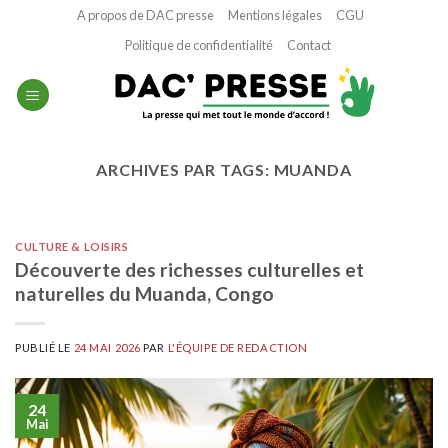
Passer
A propos de DAC presse
Mentions légales
CGU
au
Politique de confidentialité
Contact
contenu
ARCHIVES PAR TAGS:
MUANDA
CULTURE & LOISIRS
Découverte des richesses culturelles et
naturelles du Muanda, Congo
PUBLIÉ LE
24 MAI 2026
PAR
L'ÉQUIPE DE REDACTION
24
Mai