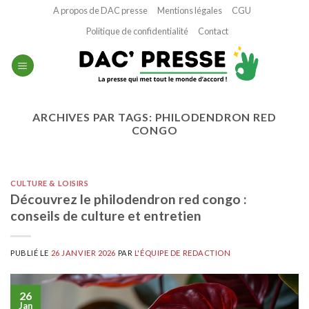
Passer
A propos de DAC presse
Mentions légales
CGU
au
Politique de confidentialité
Contact
contenu
ARCHIVES PAR TAGS:
PHILODENDRON RED
CONGO
CULTURE & LOISIRS
Découvrez le philodendron red congo :
conseils de culture et entretien
PUBLIÉ LE
26 JANVIER 2026
PAR
L'ÉQUIPE DE REDACTION
26
Jan