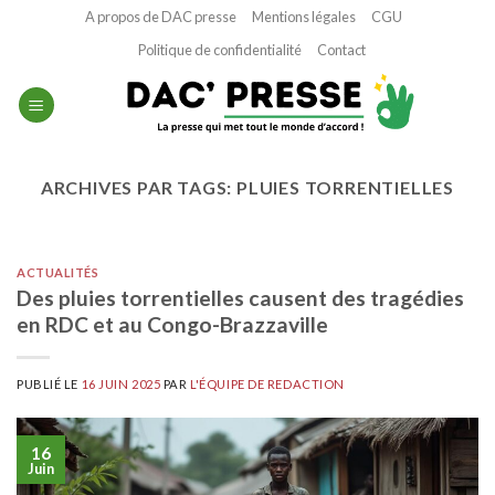
Passer
A propos de DAC presse
Mentions légales
CGU
au
Politique de confidentialité
Contact
contenu
ARCHIVES PAR TAGS:
PLUIES TORRENTIELLES
ACTUALITÉS
Des pluies torrentielles causent des tragédies
en RDC et au Congo-Brazzaville
PUBLIÉ LE
16 JUIN 2025
PAR
L'ÉQUIPE DE REDACTION
16
Juin