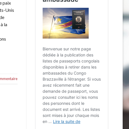
e paix
ats-Unis
 de
à la
ions
commentaire