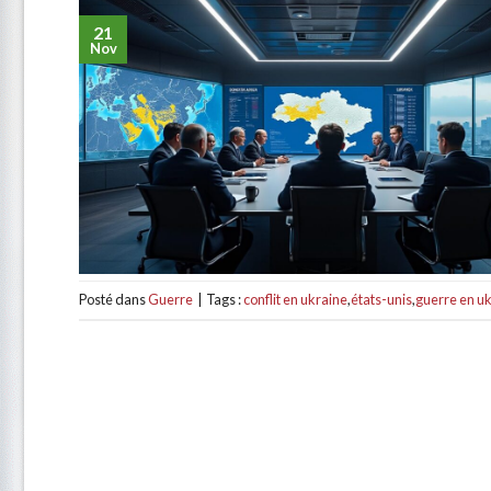
21
Nov
Posté dans
Guerre
|
Tags :
conflit en ukraine
,
états-unis
,
guerre en u