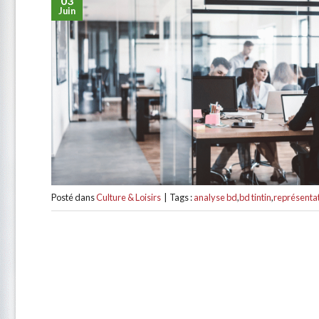
03
Juin
Posté dans
Culture & Loisirs
|
Tags :
analyse bd
,
bd tintin
,
représentat