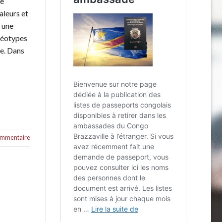
ue
leurs et
 une
éréotypes
e. Dans
commentaire