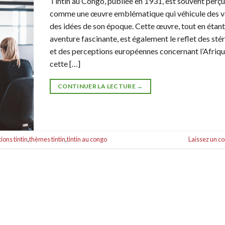
Tintin au Congo, publiée en 1931, est souvent perç
comme une œuvre emblématique qui véhicule des va
des idées de son époque. Cette œuvre, tout en étant
aventure fascinante, est également le reflet des st
et des perceptions européennes concernant l’Afriqu
cette […]
CONTINUER LA LECTURE
→
ions tintin
,
thèmes tintin
,
tintin au congo
Laissez un 