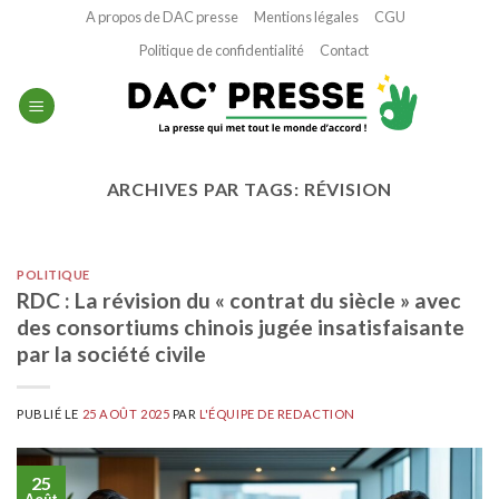
Passer
A propos de DAC presse
Mentions légales
CGU
au
Politique de confidentialité
Contact
contenu
ARCHIVES PAR TAGS:
RÉVISION
POLITIQUE
RDC : La révision du « contrat du siècle » avec
des consortiums chinois jugée insatisfaisante
par la société civile
PUBLIÉ LE
25 AOÛT 2025
PAR
L'ÉQUIPE DE REDACTION
25