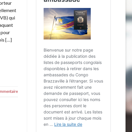
orteur
uellement
VB) qui
taquant
 pour
ois […]
commentaire