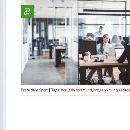
28
Mar
Posté dans
Sport
|
Tags :
borussia dortmund
,
bvb
,
espoirs
,
inquiétud