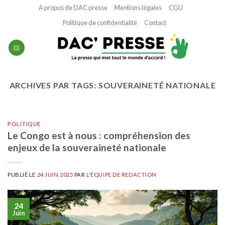
Passer
A propos de DAC presse
Mentions légales
CGU
au
Politique de confidentialité
Contact
contenu
ARCHIVES PAR TAGS:
SOUVERAINETÉ NATIONALE
POLITIQUE
Le Congo est à nous : compréhension des
enjeux de la souveraineté nationale
PUBLIÉ LE
24 JUIN 2025
PAR
L'ÉQUIPE DE REDACTION
24
Juin