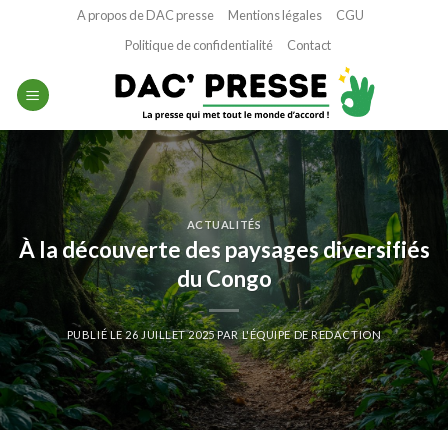
Passer
A propos de DAC presse
Mentions légales
CGU
au
Politique de confidentialité
Contact
contenu
ACTUALITÉS
À la découverte des paysages diversifiés
du Congo
PUBLIÉ LE
26 JUILLET 2025
PAR
L'ÉQUIPE DE REDACTION