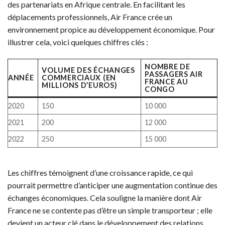
des partenariats en Afrique centrale. En facilitant les
déplacements professionnels, Air France crée un
environnement propice au développement économique. Pour
illustrer cela, voici quelques chiffres clés :
NOMBRE DE
VOLUME DES ÉCHANGES
PASSAGERS AIR
ANNÉE
COMMERCIAUX (EN
FRANCE AU
MILLIONS D’EUROS)
CONGO
2020
150
10 000
2021
200
12 000
2022
250
15 000
Les chiffres témoignent d’une croissance rapide, ce qui
pourrait permettre d’anticiper une augmentation continue des
échanges économiques. Cela souligne la manière dont Air
France ne se contente pas d’être un simple transporteur ; elle
devient un acteur clé dans le développement des relations