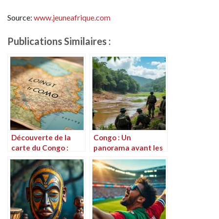
Source:
www.jeuneafrique.com
Publications Similaires :
Découverte de la
Congo : Un
carte du Congo :
panorama avant les
guide des régions et
tumultes de la
des infrastructures
bataille