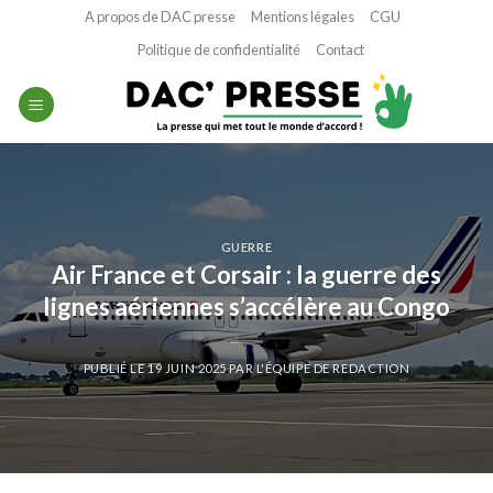
Passer
A propos de DAC presse
Mentions légales
CGU
au
Politique de confidentialité
Contact
contenu
GUERRE
Air France et Corsair : la guerre des
lignes aériennes s’accélère au Congo
PUBLIÉ LE
19 JUIN 2025
PAR
L'ÉQUIPE DE REDACTION