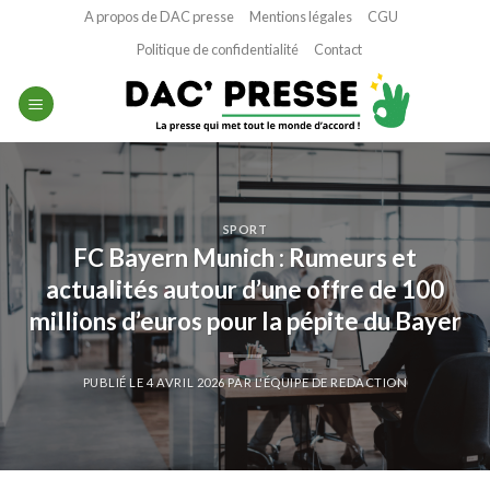
Passer
A propos de DAC presse
Mentions légales
CGU
au
Politique de confidentialité
Contact
contenu
SPORT
FC Bayern Munich : Rumeurs et
actualités autour d’une offre de 100
millions d’euros pour la pépite du Bayer
PUBLIÉ LE
4 AVRIL 2026
PAR
L'ÉQUIPE DE REDACTION