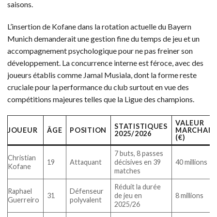
saisons.
L’insertion de Kofane dans la rotation actuelle du Bayern
Munich demanderait une gestion fine du temps de jeu et un
accompagnement psychologique pour ne pas freiner son
développement. La concurrence interne est féroce, avec des
joueurs établis comme Jamal Musiala, dont la forme reste
cruciale pour la performance du club surtout en vue des
compétitions majeures telles que la Ligue des champions.
VALEUR
STATISTIQUES
JOUEUR
ÂGE
POSITION
MARCHAN
2025/2026
(€)
7 buts, 8 passes
Christian
19
Attaquant
décisives en 39
40 millions
Kofane
matches
Réduit la durée
Raphael
Défenseur
31
de jeu en
8 millions
Guerreiro
polyvalent
2025/26