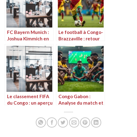
FC Bayern Munich :
Le football à Congo-
Joshua Kimmich en
Brazzaville : retour
état de choc – « Je
sur les derniers
n’ai jamais rien vu de
matchs
tel ! » Actualités et
rumeurs
Le classement FIFA
Congo Gabon :
du Congo : un aperçu
Analyse du match et
de la performance
enjeux pour les deux
nationale
équipes