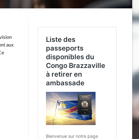
vision
ent aux
Ce