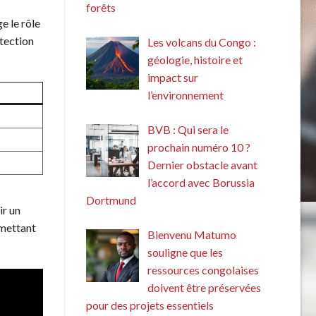
forêts
e le rôle
otection
Les volcans du Congo :
géologie, histoire et
impact sur
l’environnement
BVB : Qui sera le
prochain numéro 10 ?
Dernier obstacle avant
l’accord avec Borussia
Dortmund
ir un
rmettant
Bienvenu Matumo
souligne que les
ressources congolaises
doivent être préservées
pour des projets essentiels