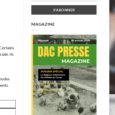
MAGAZINE
 Certains
ale. Ils
thodes
ments