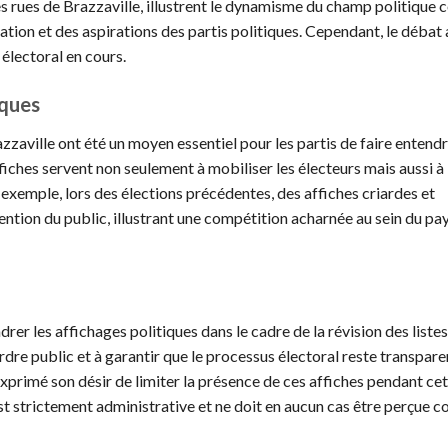
s rues de Brazzaville, illustrent le dynamisme du champ politique c
ation et des aspirations des partis politiques. Cependant, le débat 
électoral en cours.
iques
zaville ont été un moyen essentiel pour les partis de faire entendr
ffiches servent non seulement à mobiliser les électeurs mais aussi à
r exemple, lors des élections précédentes, des affiches criardes et
ttention du public, illustrant une compétition acharnée au sein du p
r les affichages politiques dans le cadre de la révision des listes
ordre public et à garantir que le processus électoral reste transpare
primé son désir de limiter la présence de ces affiches pendant ce
 est strictement administrative et ne doit en aucun cas être perçue