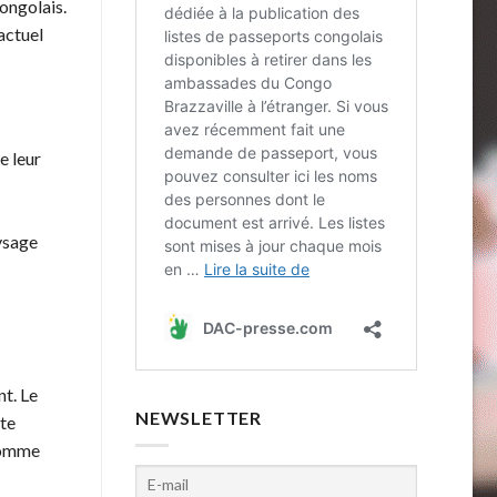
ongolais.
actuel
e leur
aysage
nt. Le
NEWSLETTER
tte
 comme