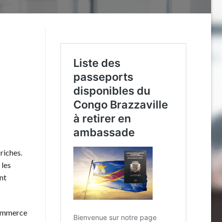
riches.
 les
nt
commerce