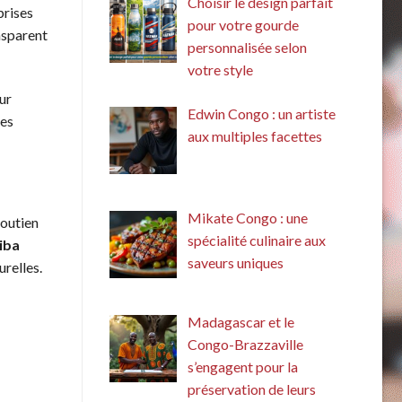
Choisir le design parfait
prises
pour votre gourde
nsparent
personnalisée selon
votre style
ur
Edwin Congo : un artiste
ses
aux multiples facettes
Mikate Congo : une
soutien
spécialité culinaire aux
iba
saveurs uniques
urelles.
Madagascar et le
Congo-Brazzaville
s’engagent pour la
préservation de leurs