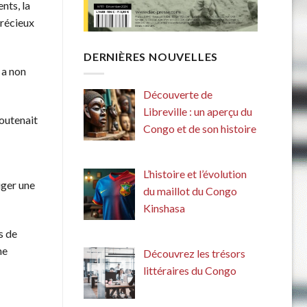
nts, la
précieux
DERNIÈRES NOUVELLES
 a non
Découverte de
Libreville : un aperçu du
soutenait
Congo et de son histoire
L’histoire et l’évolution
iger une
du maillot du Congo
Kinshasa
s de
ne
Découvrez les trésors
littéraires du Congo