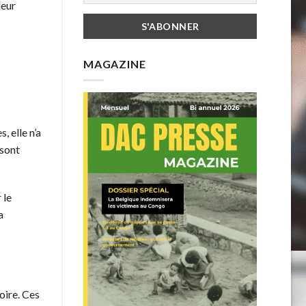
leur
MAGAZINE
, elle n’a
 sont
 le
a
oire. Ces