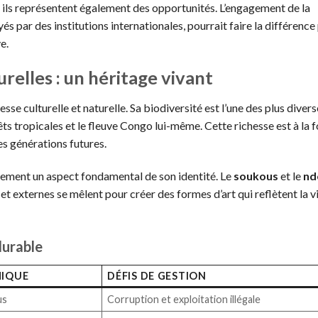
ils représentent également des opportunités. L’engagement de la
s par des institutions internationales, pourrait faire la différence
e.
relles : un héritage vivant
se culturelle et naturelle. Sa biodiversité est l’une des plus divers
s tropicales et le fleuve Congo lui-même. Cette richesse est à la f
es générations futures.
alement un aspect fondamental de son identité. Le
soukous
et le
nd
t externes se mêlent pour créer des formes d’art qui reflètent la v
durable
IQUE
DÉFIS DE GESTION
us
Corruption et exploitation illégale