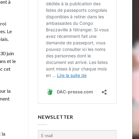
ent à
roi
es. Le
lais.
30 juin
ns et le
ec cet
our la
ement
NEWSLETTER
 la