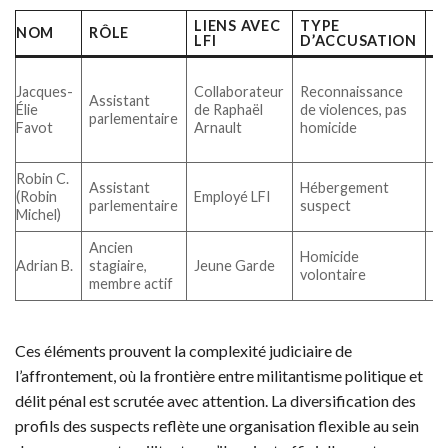
LIENS AVEC
TYPE
S
NOM
RÔLE
LFI
D’ACCUSATION
J
Ga
Jacques-
Collaborateur
Reconnaissance
pr
Assistant
Élie
de Raphaël
de violences, pas
co
parlementaire
Favot
Arnault
homicide
ru
co
Robin C.
Assistant
Hébergement
In
(Robin
Employé LFI
parlementaire
suspect
en
Michel)
Ancien
Homicide
En
Adrian B.
stagiaire,
Jeune Garde
volontaire
e
membre actif
Ces éléments prouvent la complexité judiciaire de
l’affrontement, où la frontière entre militantisme politique et
délit pénal est scrutée avec attention. La diversification des
profils des suspects reflète une organisation flexible au sein