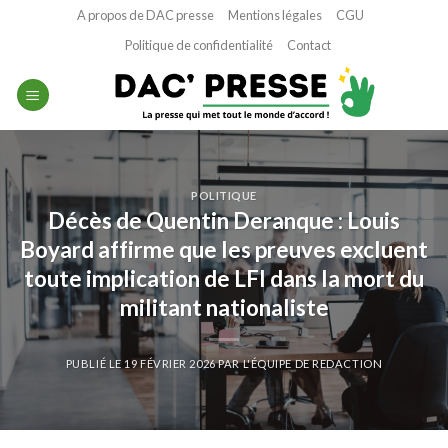
Passer
A propos de DAC presse
Mentions légales
CGU
au
Politique de confidentialité
Contact
contenu
POLITIQUE
Décès de Quentin Deranque : Louis
Boyard affirme que les preuves excluent
toute implication de LFI dans la mort du
militant nationaliste
PUBLIÉ LE
19 FÉVRIER 2026
PAR
L'ÉQUIPE DE REDACTION