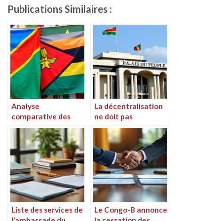
Publications Similaires :
Analyse
La décentralisation
comparative des
ne doit pas
systèmes politiques
compromettre nos
au Congo et en
valeurs
Zambie
Liste des services de
Le Congo-B annonce
l’ambassade du
la cessation des