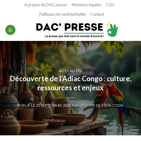
Passer
A propos de DAC presse
Mentions légales
CGU
au
Politique de confidentialité
Contact
contenu
ACTUALITÉS
Découverte de l’Adiac Congo : culture,
ressources et enjeux
PUBLIÉ LE
20 SEPTEMBRE 2025
PAR
L'ÉQUIPE DE REDACTION