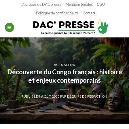
Passer
A propos de DAC presse
Mentions légales
CGU
au
Politique de confidentialité
Contact
contenu
ACTUALITÉS
Découverte du Congo français : histoire
et enjeux contemporains
PUBLIÉ LE
9 AOÛT 2025
PAR
L'ÉQUIPE DE REDACTION