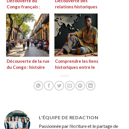
Découverte du
Découverte des
Congo français :
relations historiques
entre culture et
entre le Congo et le
histoire
Gabon
Découverte de la rue
Comprendre les liens
du Congo : histoire
historiques entre le
et culture au cœur
Congo et le Mali
de la ville
L'ÉQUIPE DE REDACTION
Passionnée par l’écriture et le partage de