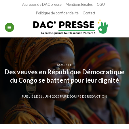
Passer
A propos de DAC presse
Mentions légales
CGU
au
Politique de confidentialité
Contact
contenu
SOCIÉTÉ
Des veuves en République Démocratique
du Congo se battent pour leur dignité
PUBLIÉ LE
26 JUIN 2025
PAR
L'ÉQUIPE DE REDACTION