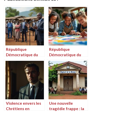
République
République
Démocratique du
Démocratique du
Congo : Le directeur
Congo : Lutter
du HCR plaide pour
contre la
une assistance
stigmatisation des
humanitaire urgente
personnes en
aux personnes
situation de
déplacées et
handicap grâce aux
réfugiées lors de sa
initiatives
visite à Saké
artistiques
Violence envers les
Une nouvelle
Chrétiens en
tragédie frappe : la
République
malédiction semble