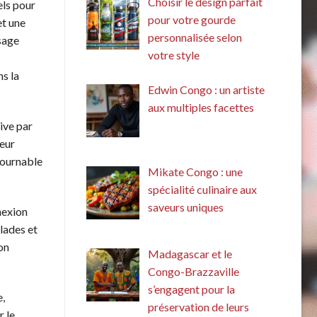
Choisir le design parfait
els pour
pour votre gourde
et une
personnalisée selon
sage
votre style
s la
Edwin Congo : un artiste
aux multiples facettes
ive par
teur
ntournable
Mikate Congo : une
spécialité culinaire aux
saveurs uniques
nexion
lades et
on
Madagascar et le
Congo-Brazzaville
s’engagent pour la
e,
préservation de leurs
r le