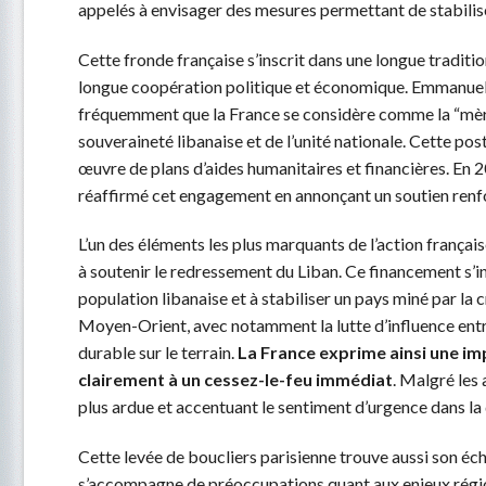
appelés à envisager des mesures permettant de stabilise
Cette fronde française s’inscrit dans une longue traditi
longue coopération politique et économique. Emmanuel 
fréquemment que la France se considère comme la “mère 
souveraineté libanaise et de l’unité nationale. Cette postu
œuvre de plans d’aides humanitaires et financières. En 202
réaffirmé cet engagement en annonçant un soutien renfor
L’un des éléments les plus marquants de l’action françai
à soutenir le redressement du Liban. Ce financement s’ins
population libanaise et à stabiliser un pays miné par la 
Moyen-Orient, avec notamment la lutte d’influence entr
durable sur le terrain.
La France exprime ainsi une im
clairement à un cessez-le-feu immédiat
. Malgré les 
plus ardue et accentuant le sentiment d’urgence dans la 
Cette levée de boucliers parisienne trouve aussi son éch
s’accompagne de préoccupations quant aux enjeux régionau