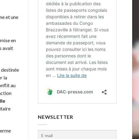
ne et une
a mise en
s avait
s destinée
r la
nflit au
action
lle
itaire
NEWSLETTER
 ferme