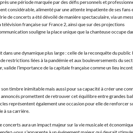
 après une période marquée par des défis personnels et professionn
ent considérable, alimenté par une attente impatiente de ses fans 
rie de concerts a été dévoilé de manière spectaculaire, via un mes
 télévision française sur France 2, ainsi que sur des projections
 communication souligne la place unique que la chanteuse occupe dan
t dans une dynamique plus large : celle de la reconquête du public l
 de restrictions liées à la pandémie et aux bouleversements du sec
ur, valide l’importance de la capitale française comme un lieu inco
 son timbre inimitable mais aussi pour sa capacité à créer une con
s annoncés promettent de retrouver cet équilibre entre grandes bal
tacles représentent également une occasion pour elle de renforcer s
e à sa carrière.
de concerts aura un impact majeur sur la vie musicale et économiqu
 rendez-vous s’apparente à un événement majeur qui devrait stimule