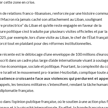
r cette zone en crise.
on de relations franco-libanaises, renforcée par une histoire commu
Macron n’a jamais caché son attachement au Liban, soulignant
protectrice” du Liban et qu’elle reste engagée en faveur de la
re politique s’est traduite par plusieurs visites officielles et par l
5, par exemple, lors d’une visite au Liban, le chef de l’État françai
cé tout en plaidant pour des réformes institutionnelles.
se récente est le déblocage d’une enveloppe de 100 millions d’euro
crit dans un cadre plus large d’aide internationale visant à soulage
crise économique, sociale et politique. Pourtant, la complexité du co
e Israël et le mouvement pro-iranien Hezbollah, complique toute 
patience croissante face aux violences qui perdurent et appe
appels, les tensions militaires s’intensifient, rendant la tâche human
diplomatie française.
o dans l’opinion publique française, où le soutien à une action plus
x et à la sécurité internationale. En effet, la fronde française se