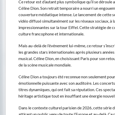
Ce retour est d’autant plus symbolique qu’il se déroule
Céline Dion. Son retrait temporaire a nourri un engouem
couverture médiatique intense. Le lancement de cette sé
vidéo diffusé simultanément sur les réseaux sociaux, à la
impressionnantes sur la tour Eiffel. Cette stratégie de
culture francophone et internationale.
Mais au-delà de l’événement lui-même, ce retour s’inscri
les grandes stars internationales après plusieurs années
musical. Céline Dion, en choisissant Paris pour son reto
de la scène musicale mondiale.
Céline Dion a toujours été reconnue non seulement pour
émotionnelle puissante avec son auditoire. Les concert
titres dynamiques, qui ont fait sa réputation. Ces spec
héritage artistique tout en insufflant une énergie nouvell
Dans le contexte culturel parisien de 2026, cette série 
attirant un public venu de toute l’Europe et au-delà. Ce