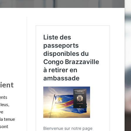
ient
ents
leus,
ve
la tenue
 sont