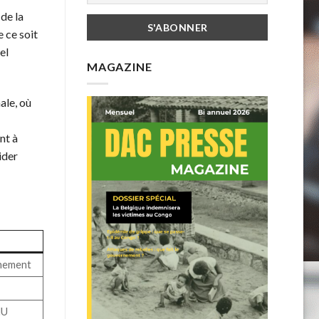
de la
 ce soit
el
MAGAZINE
ale, où
nt à
ider
rnement
NU