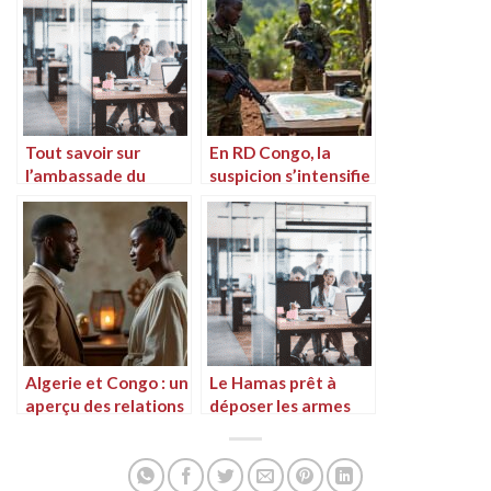
Tout savoir sur
En RD Congo, la
l’ambassade du
suspicion s’intensifie
Congo Brazzaville à
envers l’Ouganda et
Paris
son déploiement
militaire
Algerie et Congo : un
Le Hamas prêt à
aperçu des relations
déposer les armes
bilatérales
sous condition : la fin
de l’occupation pour
un transfert de