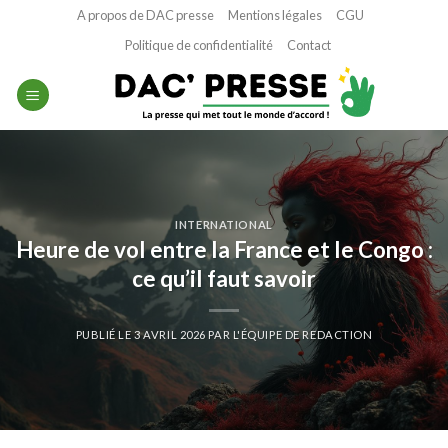
Passer
A propos de DAC presse
Mentions légales
CGU
au
Politique de confidentialité
Contact
contenu
INTERNATIONAL
Heure de vol entre la France et le Congo :
ce qu’il faut savoir
PUBLIÉ LE
3 AVRIL 2026
PAR
L'ÉQUIPE DE REDACTION