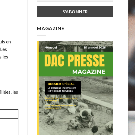
MAGAZINE
uis en
 Les
 les
lées, les