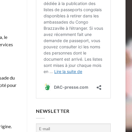
, le
ervices
ssade du
pté pour
NEWSLETTER
rigine.