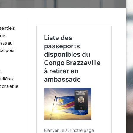
sentiels
 de
isas au
tal pour
ns
ulières
pora et le