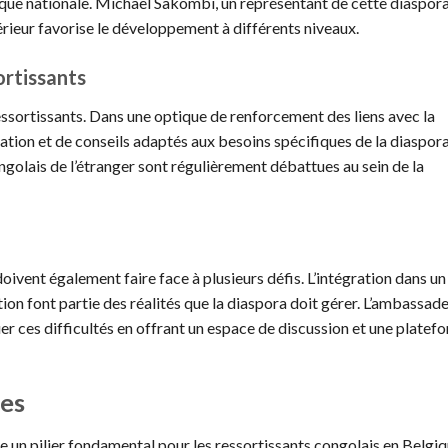
que nationale. Michael Sakombi, un représentant de cette diaspora
térieur favorise le développement à différents niveaux.
ortissants
essortissants. Dans une optique de renforcement des liens avec la
tion et de conseils adaptés aux besoins spécifiques de la diaspora
ngolais de l’étranger sont régulièrement débattues au sein de la
doivent également faire face à plusieurs défis. L’intégration dans u
ation font partie des réalités que la diaspora doit gérer. L’ambassade
er ces difficultés en offrant un espace de discussion et une platef
res
un pilier fondamental pour les ressortissants congolais en Belgiq