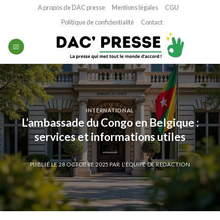
Passer
A propos de DAC presse
Mentions légales
CGU
au
Politique de confidentialité
Contact
contenu
INTERNATIONAL
L’ambassade du Congo en Belgique :
services et informations utiles
PUBLIÉ LE
28 OCTOBRE 2025
PAR
L'ÉQUIPE DE REDACTION