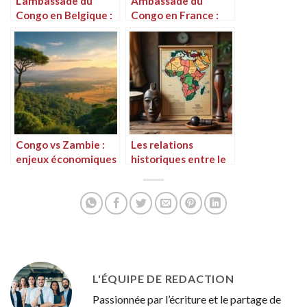
L’ambassade du
Ambassade du
Congo en Belgique :
Congo en France :
services et
tout savoir sur les
informations
demandes de
essentielles
passeport
Congo vs Zambie :
Les relations
enjeux économiques
historiques entre le
et politiques à
Cameroun et le
connaître
Congo
L'ÉQUIPE DE REDACTION
Passionnée par l’écriture et le partage de