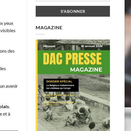
ux yeux
MAGAZINE
visibles
ions des
des
 un avenir
lais
.
e et à