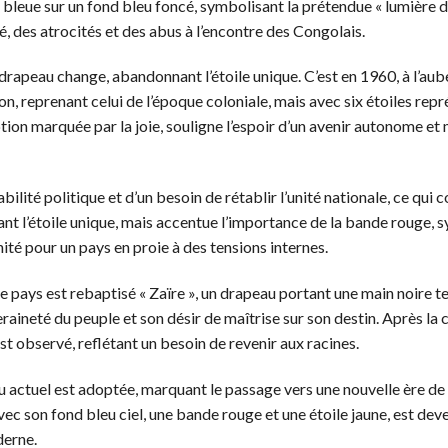
 bleue sur un fond bleu foncé, symbolisant la prétendue « lumière d
té, des atrocités et des abus à l’encontre des Congolais.
drapeau change, abandonnant l’étoile unique. C’est en 1960, à l’aub
n, reprenant celui de l’époque coloniale, mais avec six étoiles rep
tion marquée par la joie, souligne l’espoir d’un avenir autonome et 
lité politique et d’un besoin de rétablir l’unité nationale, ce qui c
nt l’étoile unique, mais accentue l’importance de la bande rouge, 
nité pour un pays en proie à des tensions internes.
e pays est rebaptisé « Zaïre », un drapeau portant une main noire t
raineté du peuple et son désir de maîtrise sur son destin. Après la 
t observé, reflétant un besoin de revenir aux racines.
actuel est adoptée, marquant le passage vers une nouvelle ère de
ec son fond bleu ciel, une bande rouge et une étoile jaune, est dev
erne.