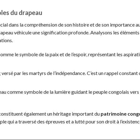
oles du drapeau
ucial dans la compréhension de son histoire et de son importance a
peau véhicule une signification profonde. Analysons les éléments 
ations.
omme le symbole de la paix et de l’espoir, représentant les aspirat
versé par les martyrs de l’indépendance. C’est un rappel constant 
rapeau comme symbole de la lumière guidant le peuple congolais vers
 constituent également un héritage important du
patrimoine congo
ple qui a traversé des épreuves et a lutté pour son droit à l’existenc