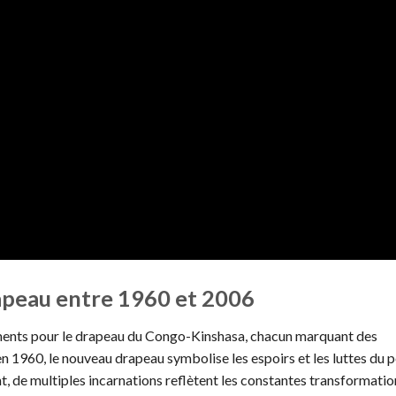
rapeau entre 1960 et 2006
ements pour le drapeau du Congo-Kinshasa, chacun marquant des
en 1960, le nouveau drapeau symbolise les espoirs et les luttes du 
nt, de multiples incarnations reflètent les constantes transformatio