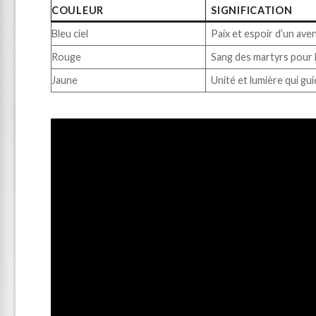
COULEUR
SIGNIFICATION
Bleu ciel
Paix et espoir d’un aven
Rouge
Sang des martyrs pour 
Jaune
Unité et lumière qui gui