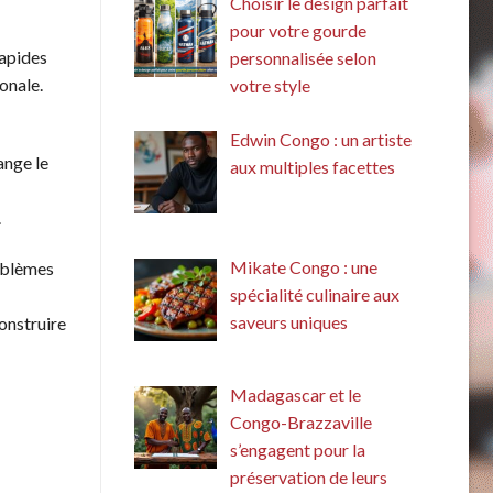
Choisir le design parfait
pour votre gourde
rapides
personnalisée selon
ionale.
votre style
Edwin Congo : un artiste
ange le
aux multiples facettes
.
Mikate Congo : une
emblèmes
spécialité culinaire aux
saveurs uniques
construire
Madagascar et le
Congo-Brazzaville
s’engagent pour la
préservation de leurs