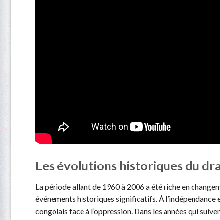
Les évolutions historiques du d
La période allant de 1960 à 2006 a été riche en chang
événements historiques significatifs. À l’indépendance 
congolais face à l’oppression. Dans les années qui suive