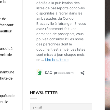
e la
e de
résentant
meilleur
onduit à
symbole
enant une
chute de
NEWSLETTER
 quête de
enu le