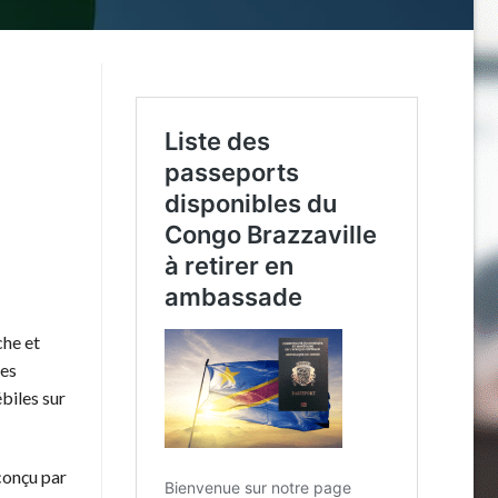
che et
les
biles sur
conçu par