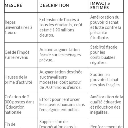
IMPACTS
MESURE
DESCRIPTION
ESTIMÉS
Amélioration du
Extension de l’accès à
Repas
pouvoir d’achat
tous les étudiants, coût
universitaires à
et lutte contre la
estimé à 90 millions
1 euro
précarité
d’euros.
étudiante.
Stabilité fiscale
Aucune augmentation
Gel de l’impôt
pour les
fiscale sur les ménages
sur le revenu
contribuables
prévue.
réguliers.
Augmentation destinée
Soutien au
Hausse de la
aux travailleurs
pouvoir d’achat
prime d’activité
modestes, coût autour
des plus fragiles.
de 700 millions d’euros.
Création de 2
Amélioration de la
Effort pour renforcer
000 postes dans
qualité éducative
les moyens humains dans
l’Éducation
et réduction des
l’enseignement public.
nationale
inégalités.
Suppression de
Fin de
l’exonération dans la
Renforcement de