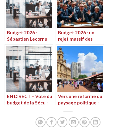
Budget 2026 :
Budget 2026 : un
Sébastien Lecornu
rejet massif des
concède face au PS
députés à
pour tenter de
l’Assemblée
légitimer un
nationale
éventuel passage en
force
EN DIRECT – Vote du
Vers une réforme du
budget de la Sécu :
paysage politique :
Sébastien Lecornu
en finir avec le Sénat
célèbre une «
et réduire le nombre
majorité engagée et
de Députés ?
responsable »