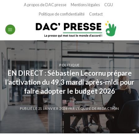
Passer
A propos de DAC presse
Mentions légales
CGU
au
Politique de confidentialité
Contact
contenu
POLITIQUE
EN DIRECT : Sébastien Lecornu prépare
l’activation du 49.3 mardi après-midi pour
faire adopter le budget 2026
PUBLIÉ LE
21 JANVIER 2026
PAR
L'ÉQUIPE DE REDACTION