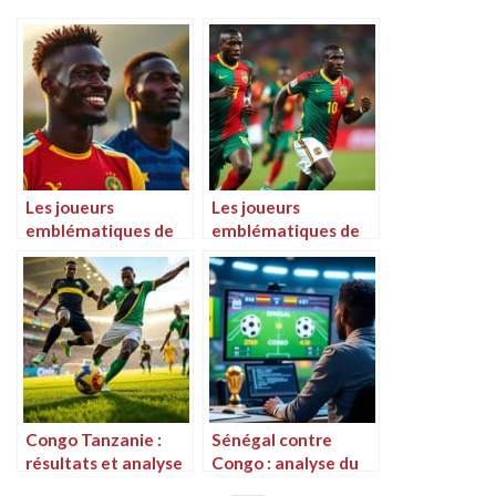
Les joueurs
Les joueurs
emblématiques de
emblématiques de
l’équipe de football
l’équipe nationale de
du Congo
football de la
République
Démocratique du
Congo
Congo Tanzanie :
Sénégal contre
résultats et analyse
Congo : analyse du
du match
score et enjeux