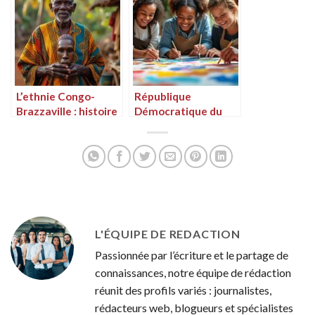
nouvelle vie en
Turquie
L’ethnie Congo-
République
Brazzaville : histoire
Démocratique du
et culture
Congo : Lutter
contre la
stigmatisation des
personnes en
situation de
handicap grâce aux
initiatives
artistiques
L'ÉQUIPE DE REDACTION
Passionnée par l’écriture et le partage de
connaissances, notre équipe de rédaction
réunit des profils variés : journalistes,
rédacteurs web, blogueurs et spécialistes