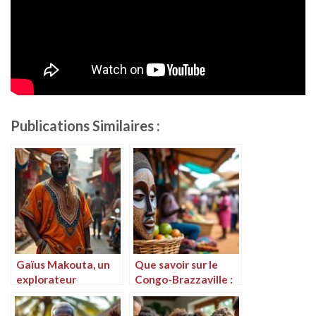
Publications Similaires :
Gaïus Makouta, un
Que savoir sur le
explorateur
Congo-Brazzaville :
congolais faisant
histoire, culture et
l’expérience d’une
économie