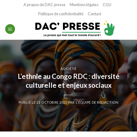
Passer
A propos de DAC presse
Mentions légales
CGU
au
Politique de confidentialité
Contact
contenu
SOCIÉTÉ
L’ethnie au Congo RDC : diversité
culturelle et enjeux sociaux
PUBLIÉ LE
21 OCTOBRE 2025
PAR
L'ÉQUIPE DE REDACTION