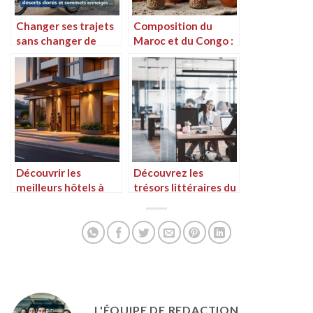
Changer ses trajets
Composition du
sans changer de
Maroc et du Congo :
planète : pourquoi le
un aperçu des
vélo cargo
relations culturelles
reconditionné séduit
et économiques
de plus en plus
Découvrir les
Découvrez les
meilleurs hôtels à
trésors littéraires du
Brazzaville, Congo
Congo
L'ÉQUIPE DE REDACTION