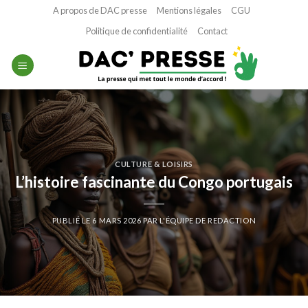
Passer
A propos de DAC presse
Mentions légales
CGU
au
Politique de confidentialité
Contact
contenu
CULTURE & LOISIRS
L’histoire fascinante du Congo portugais
PUBLIÉ LE
6 MARS 2026
PAR
L'ÉQUIPE DE REDACTION