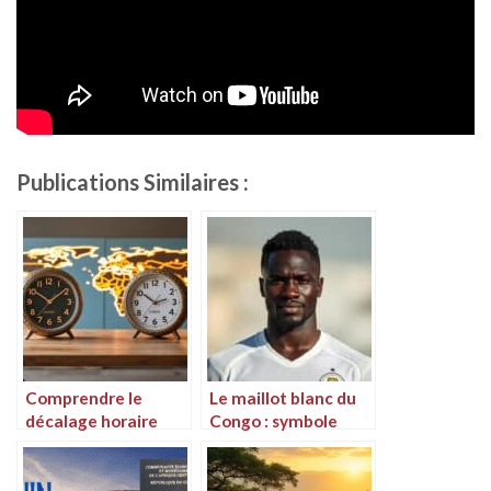
Publications Similaires :
Comprendre le
Le maillot blanc du
décalage horaire
Congo : symbole
entre la Côte
d’identité et de
d’Ivoire et le Congo
fierté nationale