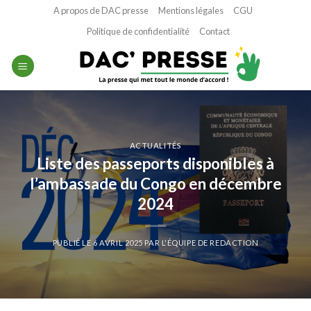
Passer
A propos de DAC presse
Mentions légales
CGU
au
Politique de confidentialité
Contact
contenu
ACTUALITÉS
Liste des passeports disponibles à
l’ambassade du Congo en décembre
2024
PUBLIÉ LE
6 AVRIL 2025
PAR
L'ÉQUIPE DE REDACTION