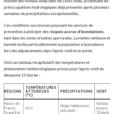
montée des niveaux d’eau dans les cours d’eau, accentuant les
préoccupations hydrologiques déjà présentes après plusieurs
semaines de précipitations exceptionnelles.
Ces conditions successives poussent les services de
prévention à anticiper des
risques accrus d’inondations
,
tant dans les zones urbaines que rurales. La météo venteuse et
humide invite particulièrement la population à la prudence
lors des déplacements dans l’après-midi et la soirée.
Voici un tableau récapitulatif des températures et
phénomènes météorologiques prévus pour l’après-midi du
dimanche 15 février :
TEMPÉRATURES
RÉGIONS
ATTENDUES
PRÉCIPITATIONS
VENT
(°C)
Hauts-de-
Rafales
Neige faiblissante
France,
0 à 5
jusqu’à
puis pluie
Grand Est
70 km/h