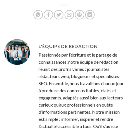
d’inondations : six
départements en
départements du
vigilance orange,
Sud de la France
coupure de l’A8 suite
placés en alerte
à de multiples
orange
accidents
L'ÉQUIPE DE REDACTION
Passionnée par l’écriture et le partage de
connaissances, notre équipe de rédaction
réunit des profils variés : journalistes,
rédacteurs web, blogueurs et spécialistes
SEO. Ensemble, nous travaillons chaque jour
à produire des contenus fiables, clairs et
engageants, adaptés aussi bien aux lecteurs
curieux qu’aux professionnels en quête
d’informations pertinentes. Notre mission
est simple : informer, inspirer et rendre
l’actualité accessible à tous. Qu’il s’agisse