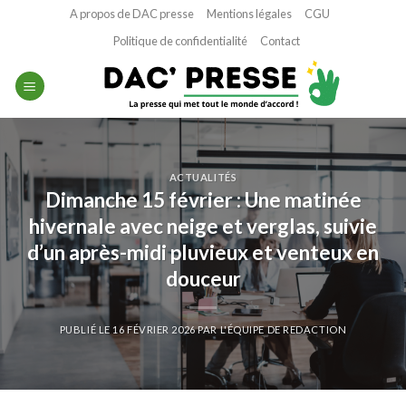
Passer
A propos de DAC presse
Mentions légales
CGU
au
Politique de confidentialité
Contact
contenu
ACTUALITÉS
Dimanche 15 février : Une matinée
hivernale avec neige et verglas, suivie
d’un après-midi pluvieux et venteux en
douceur
PUBLIÉ LE
16 FÉVRIER 2026
PAR
L'ÉQUIPE DE REDACTION