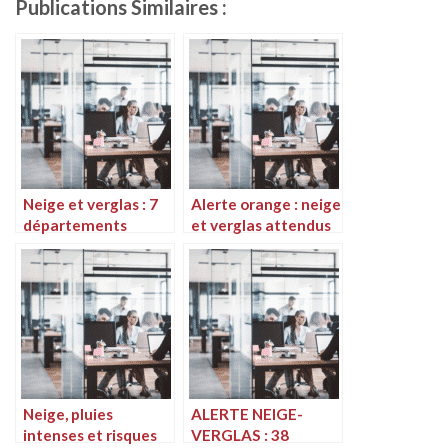
Publications Similaires :
Neige et verglas : 7
Alerte orange : neige
départements
et verglas attendus
encore sous haut
dans le Calvados
risque selon Météo
France
Neige, pluies
ALERTE NEIGE-
intenses et risques
VERGLAS : 38