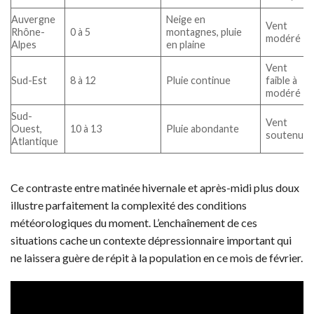
Auvergne
Neige en
Vent
Rhône-
0 à 5
montagnes, pluie
modéré
Alpes
en plaine
Vent
Sud-Est
8 à 12
Pluie continue
faible à
modéré
Sud-
Vent
Ouest,
10 à 13
Pluie abondante
soutenu
Atlantique
Ce contraste entre matinée hivernale et après-midi plus doux
illustre parfaitement la complexité des conditions
météorologiques du moment. L’enchaînement de ces
situations cache un contexte dépressionnaire important qui
ne laissera guère de répit à la population en ce mois de février.