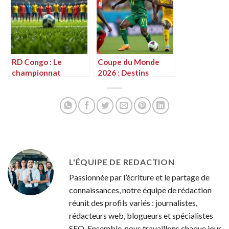
qualification aux
barrages
intercontinentaux
pour la Coupe du
monde 2026
RD Congo : Le
Coupe du Monde
championnat
2026 : Destins
national de football
croisés des barrages
prend du retard
africains avec le
avant le coup d’envoi
Gabon, la RD Congo
et le Cameroun
L'ÉQUIPE DE REDACTION
Passionnée par l’écriture et le partage de
connaissances, notre équipe de rédaction
réunit des profils variés : journalistes,
rédacteurs web, blogueurs et spécialistes
SEO. Ensemble, nous travaillons chaque jour