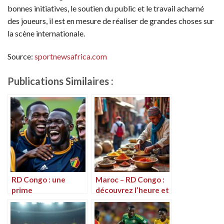
bonnes initiatives, le soutien du public et le travail acharné
des joueurs, il est en mesure de réaliser de grandes choses sur
la scène internationale.
Source:
sportnewsafrica.com
Publications Similaires :
RD Congo : une
Maroc – RD Congo :
prime
découvrez l’heure et
exceptionnelle
la chaîne de
promise aux joueurs
diffusion
en cas de