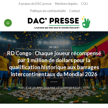
Passer
A propos de DAC presse
Mentions légales
CGU
au
Politique de confidentialité
Contact
contenu
SPORT
RD Congo : Chaque joueur récompensé
par 1 million de dollars pour la
qualification historique aux barrages
intercontinentaux du Mondial 2026
PUBLIÉ LE
19 JUIN 2026
PAR
L'ÉQUIPE DE REDACTION