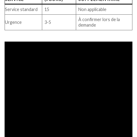
Service standard
15
Non applicable
À confirmer lors de la
Urgence
3-5
demande