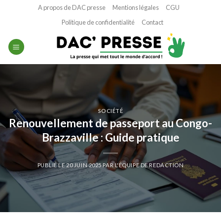
Passer
A propos de DAC presse
Mentions légales
CGU
au
Politique de confidentialité
Contact
contenu
SOCIÉTÉ
Renouvellement de passeport au Congo-
Brazzaville : Guide pratique
PUBLIÉ LE
20 JUIN 2025
PAR
L'ÉQUIPE DE REDACTION