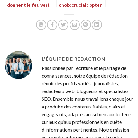
donnent le feu vert
choix crucial : opter
pour les poursuites
pour ‘le dialogue ou
contre Constant
la mort’ ou ‘le
Mutamba
dialogue et la mort
L'ÉQUIPE DE REDACTION
Passionnée par l’écriture et le partage de
connaissances, notre équipe de rédaction
réunit des profils variés : journalistes,
rédacteurs web, blogueurs et spécialistes
SEO. Ensemble, nous travaillons chaque jour
à produire des contenus fiables, clairs et
engageants, adaptés aussi bien aux lecteurs
curieux qu’aux professionnels en quête
d’informations pertinentes. Notre mission
est simple : informer, inspirer et rendre