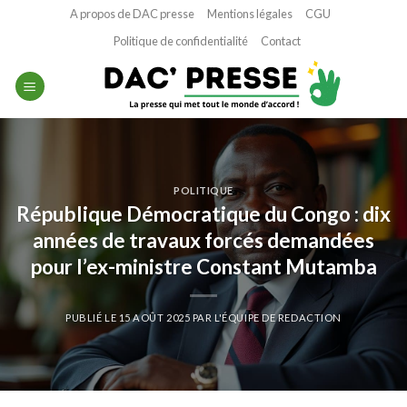
Passer
A propos de DAC presse
Mentions légales
CGU
au
Politique de confidentialité
Contact
contenu
POLITIQUE
République Démocratique du Congo : dix
années de travaux forcés demandées
pour l’ex-ministre Constant Mutamba
PUBLIÉ LE
15 AOÛT 2025
PAR
L'ÉQUIPE DE REDACTION