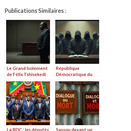
Publications Similaires :
Le Grand Isolement
République
de Félix Tshisekedi
Démocratique du
en République
Congo : Des
Démocratique du
dirigeants du PPRD,
Congo
le parti de Joseph
Kabila, appelés à
comparaître devant
la justice
La RDC : les députés
Sassou devant un