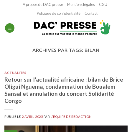
Passer
A propos de DAC presse
Mentions légales
CGU
au
Politique de confidentialité
Contact
contenu
ARCHIVES PAR TAGS:
BILAN
ACTUALITÉS
Retour sur l’actualité africaine : bilan de Brice
Oligui Nguema, condamnation de Boualem
Sansal et annulation du concert Solidarité
Congo
PUBLIÉ LE
2 AVRIL 2025
PAR
L'ÉQUIPE DE REDACTION