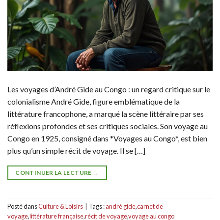
Les voyages d’André Gide au Congo : un regard critique sur le
colonialisme André Gide, figure emblématique de la
littérature francophone, a marqué la scène littéraire par ses
réflexions profondes et ses critiques sociales. Son voyage au
Congo en 1925, consigné dans *Voyages au Congo*, est bien
plus qu’un simple récit de voyage. Il se […]
CONTINUER LA LECTURE
→
Posté dans
Culture & Loisirs
|
Tags :
andré gide
,
carnet de
voyage
,
littérature française
,
récit de voyage
,
voyage au congo