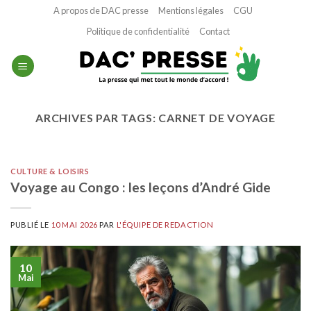
Passer
A propos de DAC presse
Mentions légales
CGU
au
Politique de confidentialité
Contact
contenu
ARCHIVES PAR TAGS:
CARNET DE VOYAGE
CULTURE & LOISIRS
Voyage au Congo : les leçons d’André Gide
PUBLIÉ LE
10 MAI 2026
PAR
L'ÉQUIPE DE REDACTION
10
Mai