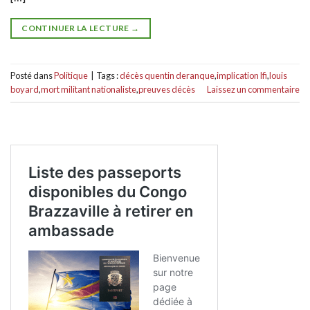
CONTINUER LA LECTURE
→
Posté dans
Politique
|
Tags :
décès quentin deranque
,
implication lfi
,
louis
boyard
,
mort militant nationaliste
,
preuves décès
Laissez un commentaire