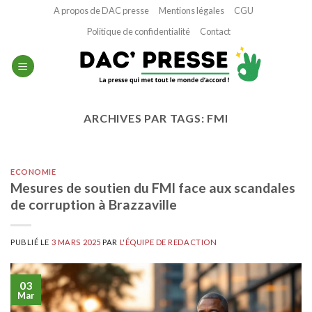
Passer
A propos de DAC presse
Mentions légales
CGU
au
Politique de confidentialité
Contact
contenu
ARCHIVES PAR TAGS:
FMI
ECONOMIE
Mesures de soutien du FMI face aux scandales
de corruption à Brazzaville
PUBLIÉ LE
3 MARS 2025
PAR
L'ÉQUIPE DE REDACTION
03
Mar