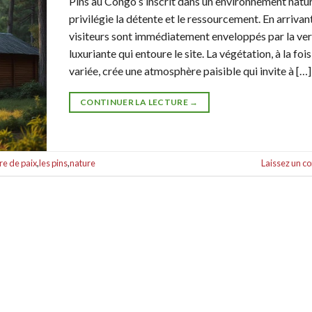
Pins au Congo s’inscrit dans un environnement natur
privilégie la détente et le ressourcement. En arrivant
visiteurs sont immédiatement enveloppés par la ve
luxuriante qui entoure le site. La végétation, à la foi
variée, crée une atmosphère paisible qui invite à […]
CONTINUER LA LECTURE
→
re de paix
,
les pins
,
nature
Laissez un 