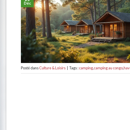
Déc
Posté dans
Culture & Loisirs
|
Tags :
camping
,
camping au congo
,
hav