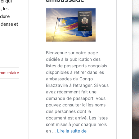
el qui
, les
rdure
s dense et
commentaire