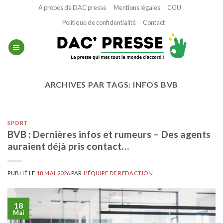
Passer
A propos de DAC presse
Mentions légales
CGU
au
Politique de confidentialité
Contact
contenu
ARCHIVES PAR TAGS:
INFOS BVB
SPORT
BVB : Dernières infos et rumeurs – Des agents
auraient déjà pris contact…
PUBLIÉ LE
18 MAI 2026
PAR
L'ÉQUIPE DE REDACTION
18
Mai