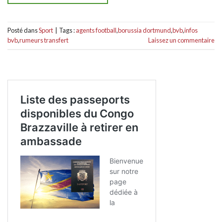
Posté dans
Sport
|
Tags :
agents football
,
borussia dortmund
,
bvb
,
infos
bvb
,
rumeurs transfert
Laissez un commentaire