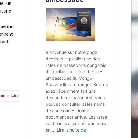
e : un
r, une
Quentin
iennent
itant
commentaire