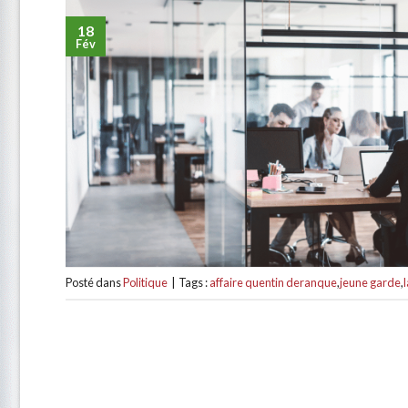
18
Fév
Posté dans
Politique
|
Tags :
affaire quentin deranque
,
jeune garde
,